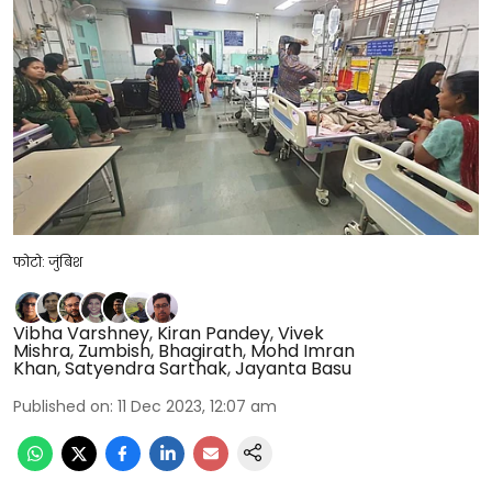
फोटो: जुंबिश
Vibha Varshney
,
Kiran Pandey
,
Vivek
Mishra
,
Zumbish
,
Bhagirath
,
Mohd Imran
Khan
,
Satyendra Sarthak
,
Jayanta Basu
Published on
:
11 Dec 2023, 12:07 am