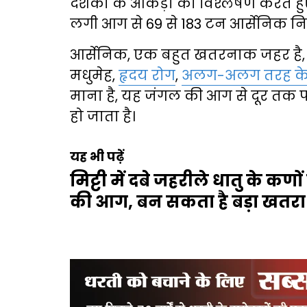
दशकों के आंकड़ों का विश्लेषण करते ह
लगी आग से 69 से 183 टन आर्सेनिक 
आर्सेनिक, एक बहुत खतरनाक जहर है,
मधुमेह,
हृदय रोग
,
अलग-अलग तरह के 
माना है, यह जंगल की आग से दूर तक पह
हो जाता है।
यह भी पढ़ें
मिट्टी में दबे जहरीले धातु के कण
की आग, बन सकता है बड़ा खतरा