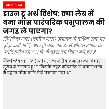
खान-पान
डाउन टू अर्थ विशेष: क्या लैब में
बना मांस पारंपरिक पशुपालन की
जगह ले पाएगा?
सिंथेटिक मांस (कृत्रिम मांस) उत्पादन में वैश्विक स्तर पर
वृद्धि देखी गई है, भले ही प्रयोगशाला में भोजन उगाने के
पर्यावरणीय लाभ अभी भी बहस का विषय बने हुए हैं