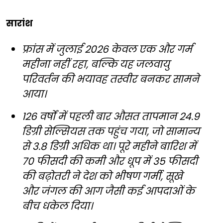
सारांश
फ्रांस में जुलाई 2026 केवल एक और गर्म
महीना नहीं रहा, बल्कि यह जलवायु
परिवर्तन की भयावह तस्वीर बनकर सामने
आया।
126 वर्षों में पहली बार औसत तापमान 24.9
डिग्री सेल्सियस तक पहुंच गया, जो सामान्य
से 3.8 डिग्री अधिक था। पूरे महीने बारिश में
70 फीसदी की कमी और धूप में 35 फीसदी
की बढ़ोतरी ने देश को भीषण गर्मी, सूखे
और जंगल की आग जैसी कई आपदाओं के
बीच धकेल दिया।