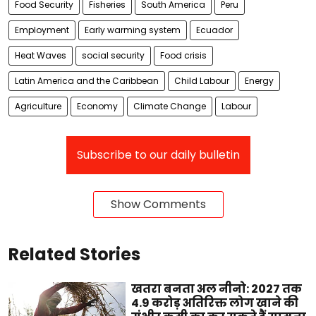
Food Security
Fisheries
South America
Peru
Employment
Early warming system
Ecuador
Heat Waves
social security
Food crisis
Latin America and the Caribbean
Child Labour
Energy
Agriculture
Economy
Climate Change
Labour
Subscribe to our daily bulletin
Show Comments
Related Stories
खतरा बनता अल नीनो: 2027 तक
4.9 करोड़ अतिरिक्त लोग खाने की