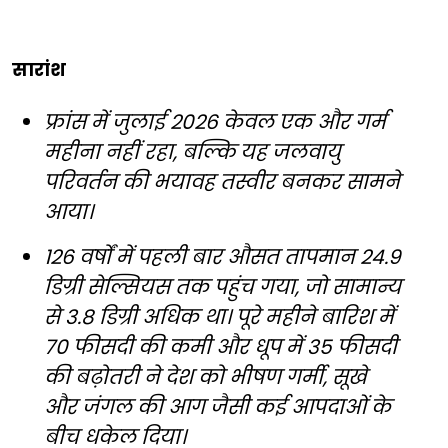
सारांश
फ्रांस में जुलाई 2026 केवल एक और गर्म
महीना नहीं रहा, बल्कि यह जलवायु
परिवर्तन की भयावह तस्वीर बनकर सामने
आया।
126 वर्षों में पहली बार औसत तापमान 24.9
डिग्री सेल्सियस तक पहुंच गया, जो सामान्य
से 3.8 डिग्री अधिक था। पूरे महीने बारिश में
70 फीसदी की कमी और धूप में 35 फीसदी
की बढ़ोतरी ने देश को भीषण गर्मी, सूखे
और जंगल की आग जैसी कई आपदाओं के
बीच धकेल दिया।