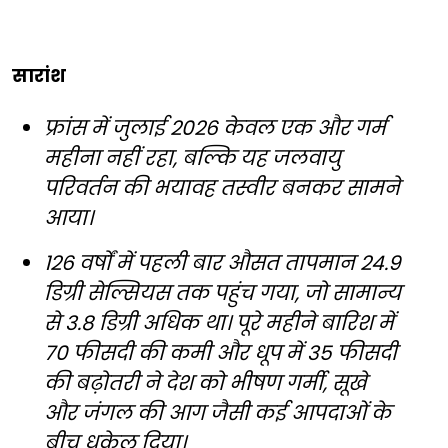
सारांश
फ्रांस में जुलाई 2026 केवल एक और गर्म
महीना नहीं रहा, बल्कि यह जलवायु
परिवर्तन की भयावह तस्वीर बनकर सामने
आया।
126 वर्षों में पहली बार औसत तापमान 24.9
डिग्री सेल्सियस तक पहुंच गया, जो सामान्य
से 3.8 डिग्री अधिक था। पूरे महीने बारिश में
70 फीसदी की कमी और धूप में 35 फीसदी
की बढ़ोतरी ने देश को भीषण गर्मी, सूखे
और जंगल की आग जैसी कई आपदाओं के
बीच धकेल दिया।