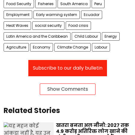
Food Security
Fisheries
South America
Peru
Employment
Early warming system
Ecuador
Heat Waves
social security
Food crisis
Latin America and the Caribbean
Child Labour
Energy
Agriculture
Economy
Climate Change
Labour
Subscribe to our daily bulletin
Show Comments
Related Stories
खतरा बनता अल नीनो: 2027 तक
4.9 करोड़ अतिरिक्त लोग खाने की