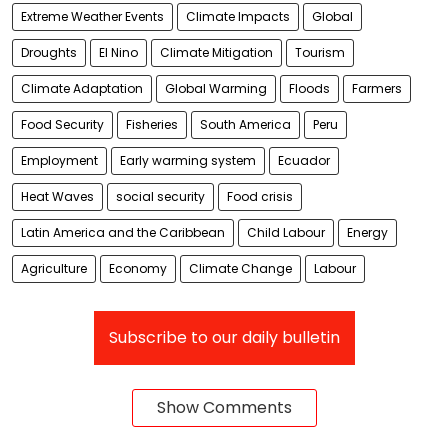
Extreme Weather Events
Climate Impacts
Global
Droughts
El Nino
Climate Mitigation
Tourism
Climate Adaptation
Global Warming
Floods
Farmers
Food Security
Fisheries
South America
Peru
Employment
Early warming system
Ecuador
Heat Waves
social security
Food crisis
Latin America and the Caribbean
Child Labour
Energy
Agriculture
Economy
Climate Change
Labour
Subscribe to our daily bulletin
Show Comments