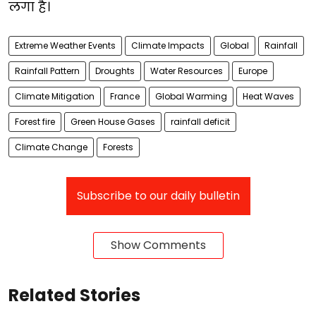
लगा है।
Extreme Weather Events
Climate Impacts
Global
Rainfall
Rainfall Pattern
Droughts
Water Resources
Europe
Climate Mitigation
France
Global Warming
Heat Waves
Forest fire
Green House Gases
rainfall deficit
Climate Change
Forests
Subscribe to our daily bulletin
Show Comments
Related Stories