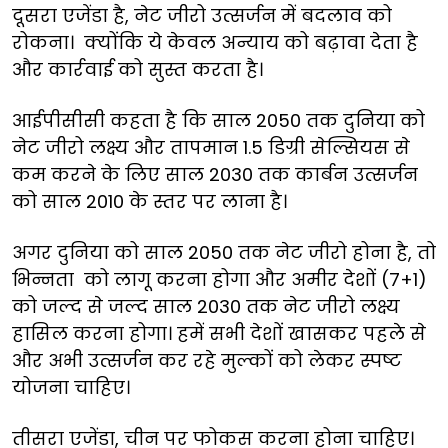
दूसरा
एजेंडा
है,
नेट
जीरो
उत्सर्जन
में
बदलाव
को
रोकना।
क्योंकि
ये
केवल
अन्याय
को
बढ़ावा
देता
है
और
कार्रवाई
को
सुस्त
करता
है।
आईपीसीसी
कहता
है
कि
साल
2050
तक
दुनिया
को
नेट
जीरो
लक्ष्य
और
तापमान
1.5
डिग्री
सेल्सियस
से
कम
करने
के
लिए
साल
2030
तक
कार्बन
उत्सर्जन
को
साल
2010
के
स्तर
पर
लाना
है।
अगर
दुनिया
को
साल
2050
तक
नेट
जीरो
होना
है
,
तो
भिन्नता
को
लागू
करना
होगा
और
अमीर
देशों
(7+1)
को
जल्द
से
जल्द
साल
2030
तक
नेट
जीरो
लक्ष्य
हासिल
करना
होगा।
हमें
सभी
देशों
खासकर
पहले
से
और
अभी
उत्सर्जन
कर
रहे
मुल्कों
को
लेकर
स्पष्ट
योजना
चाहिए।
तीसरा
एजेंडा,
चीन
पर
फोकस
करना
होना
चाहिए।