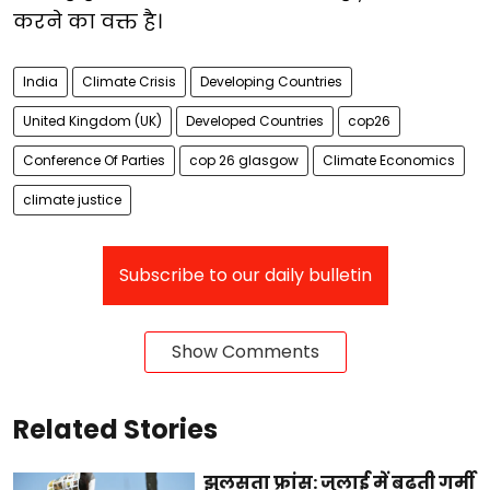
करने
का
वक्त
है।
India
Climate Crisis
Developing Countries
United Kingdom (UK)
Developed Countries
cop26
Conference Of Parties
cop 26 glasgow
Climate Economics
climate justice
Subscribe to our daily bulletin
Show Comments
Related Stories
झुलसता फ्रांस: जुलाई में बढ़ती गर्मी