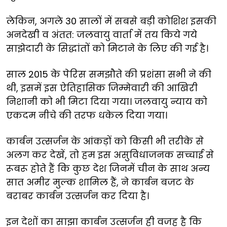
लेकिन
,
अगले
30
सालों
में
सबसे
बड़ी
कोशिश
इसकी
अनदेखी
व
अंतत
:
जलवायु
वार्ता
में
तय
किये
गये
साझेदारी
के
सिद्धांतों
को
मिटाने
के
लिए
की
गई
है।
साल
2015
के
पेरिस
समझौते
की
प्रशंसा
सभी
ने
की
थी
, इस
में
इस
ऐतिहासिक
जिम्मेवारी
की
आखिरी
निशानी
को
भी
मिटा
दिया
गया।
जलवायु
न्याय
को
एकदम
नीचे
की
तरफ
धकेल
दिया
गया।
कार्बन
उत्सर्जन
के
आंकड़ों
को
किसी
भी
तरीके
से
अलग
कर
देखें
,
तो
हम
इस
असुविधाजनक
सच्चाई
से
रूबरू
होते
हैं
कि
कुछ
देश
जिनमें
चीन
के
साथ
अन्य
सात
अमीर
मुल्क
शामिल
हैं
,
ने
कार्बन
बजट
के
बराबर
कार्बन उत्सर्जन
कर
दिया
है।
इन
देशों
का
साझा
कार्बन
उत्सर्जन
ही
वजह
है
कि