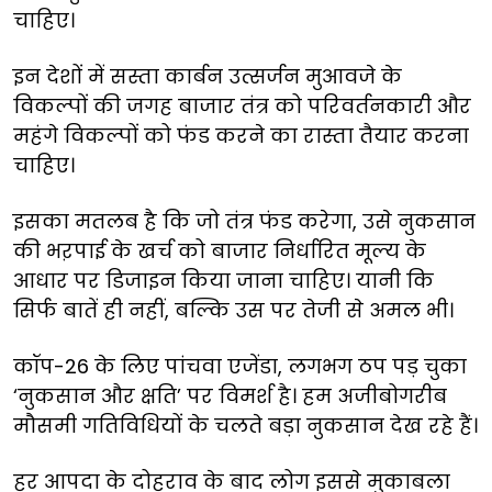
चाहिए।
इन
देशों
में
सस्ता
कार्बन
उत्सर्जन
मुआवजे
के
विकल्पों
की
जगह
बाजार
तंत्र
को
परिवर्तनकारी
और
महंगे
विकल्पों
को
फंड
करने
का
रास्ता
तैयार
करना
चाहिए।
इसका
मतलब
है
कि
जो
तंत्र
फंड
करेगा
,
उसे
नुकसान
की
भऱपाई
के
खर्च
को
बाजार
निर्धारित
मूल्य
के
आधार
पर
डिजाइन
किया
जाना
चाहिए।
यानी
कि
सिर्फ
बातें
ही
नहीं
,
बल्कि
उस
पर
तेजी
से
अमल
भी।
कॉप-26
के
लिए
पांचवा
एजेंडा,
लगभग
ठप
पड़
चुका
‘
नुकसान
और
क्षति
’
पर
विमर्श
है।
हम
अजीबोगरीब
मौसमी
गतिविधियों
के
चलते
बड़ा
नुकसान
देख
रहे
हैं।
हर
आपदा
के
दोहराव
के
बाद
लोग
इससे
मुकाबला