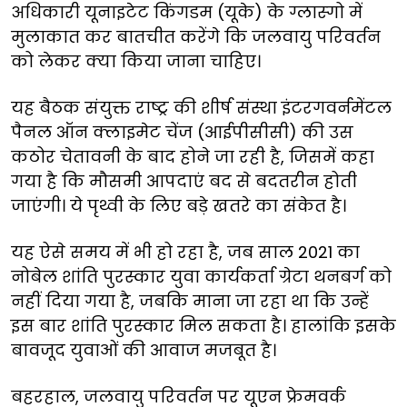
अधिकारी
यूनाइटेट किंगडम (
यूके)
के
ग्लास्गो
में
मुलाकात
कर
बातचीत
करेंगे
कि
जलवायु
परिवर्तन
को
लेकर
क्या
किया
जाना
चाहिए।
यह
बैठक
संयुक्त
राष्ट्र
की
शीर्ष
संस्था
इंटरगवर्नमेंटल
पैनल
ऑन
क्लाइमेट
चेंज
(
आईपीसीसी
)
की
उस
कठोर
चेतावनी
के
बाद
होने
जा
रही
है
,
जिसमें
कहा
गया
है
कि
मौसमी
आपदाएं
बद
से
बदतरीन
होती
जाएंगी।
ये
पृथ्वी
के
लिए
बड़े
खतरे
का
संकेत
है।
यह
ऐसे
समय
में
भी
हो
रहा
है,
जब
साल
2021
का
नोबेल
शांति
पुरस्कार
युवा
कार्यकर्ता
ग्रेटा
थनबर्ग
को
नहीं
दिया
गया
है
,
जबकि
माना
जा
रहा
था
कि
उन्हें
इस
बार
शांति
पुरस्कार
मिल
सकता
है।
हालांकि
इसके
बावजूद
युवाओं
की
आवाज
मजबूत
है।
बहरहाल
,
जलवायु
परिवर्तन
पर
यूएन
फ्रेमवर्क