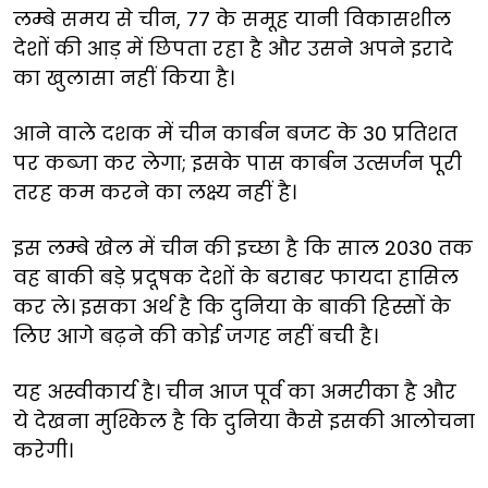
लम्बे
समय
से
चीन,
77
के
समूह
यानी
विकासशील
देशों
की
आड़
में
छिपता
रहा
है
और
उसने
अपने
इरादे
का
खुलासा
नहीं
किया
है।
आने
वाले
दशक
में
चीन
कार्बन
बजट
के
30
प्रतिशत
पर
कब्जा
कर
लेगा
;
इसके
पास
कार्बन
उत्सर्जन
पूरी
तरह
कम
करने
का
लक्ष्य
नहीं
है।
इस
लम्बे
खेल
में
चीन
की
इच्छा
है
कि
साल
2030
तक
वह
बाकी
बड़े
प्रदूषक
देशों
के
बराबर
फायदा
हासिल
कर
ले।
इसका
अर्थ
है
कि
दुनिया
के
बाकी
हिस्सों
के
लिए
आगे
बढ़ने
की
कोई
जगह
नहीं
बची
है।
यह
अस्वीकार्य
है।
चीन
आज
पूर्व
का
अमरीका
है
और
ये
देखना
मुश्किल
है
कि
दुनिया
कैसे
इसकी
आलोचना
करेगी।