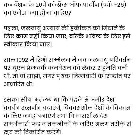
कनवेंशन
के
26
वें
कॉन्फ्रेंस
ऑफ
पार्टीज
(कॉप-
26)
का
एजेंडा
क्या
होना
चाहिए
?
पहला
,
जलवायु
अन्याय
की हकीकत
को
मिटाने
के
लिए
काम
नहीं
किया
जाए,
बल्कि
भविष्य
के
लिए
इसे
स्वीकार
किया
जाए।
साल
1992
में
रिओ
सम्मेलन
में
जब
जलवायु
परिवर्तन
पर
यूएन
फ्रेमवर्क
कनवेंशन
को
लेकर
सहमति
बनी
थी
,
तो
वो
साझा,
मगर
पृथक
जिम्मेवारी
के
सिद्धांत
पर
आधारित
थी।
इसका
सीधा
मतलब
था
कि
पहले
से
अमीर
देश
कार्बन
उत्सर्जन
घटाएंगे
, विकासशील
देशों
के
विकास
के
लिए
जगह
बनाएंगे
तथा विकासशील
देश
समर्थकारी
फंड
व
तकनीकों
के
जरिए
अलग
तरीके
से
खुद
को
विकसित
करेंगे।