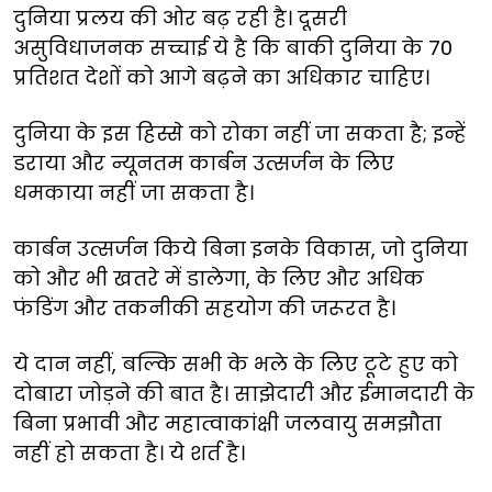
दुनिया
प्रलय
की
ओर
बढ़
रही
है।
दूसरी
असुविधाजनक
सच्चाई
ये
है
कि
बाकी
दुनिया
के
70
प्रतिशत
देशों
को
आगे
बढ़ने
का
अधिकार
चाहिए।
दुनिया
के
इस
हिस्से
को
रोका
नहीं
जा
सकता
है
;
इन्हें
डराया
और
न्यूनतम
कार्बन
उत्सर्जन
के
लिए
धमकाया
नहीं
जा
सकता
है।
कार्बन
उत्सर्जन
किये
बिना
इनके
विकास
,
जो
दुनिया
को
और
भी
खतरे
में
डालेगा
,
के
लिए
और
अधिक
फंडिंग
और
तकनीकी
सहयोग
की
जरूरत
है।
ये
दान
नहीं
,
बल्कि
सभी
के
भले
के
लिए
टूटे
हुए
को
दोबारा
जोड़ने
की
बात
है।
साझेदारी
और
ईमानदारी
के
बिना
प्रभावी
और
महात्वाकांक्षी
जलवायु
समझौता
नहीं
हो
सकता
है।
ये
शर्त
है।