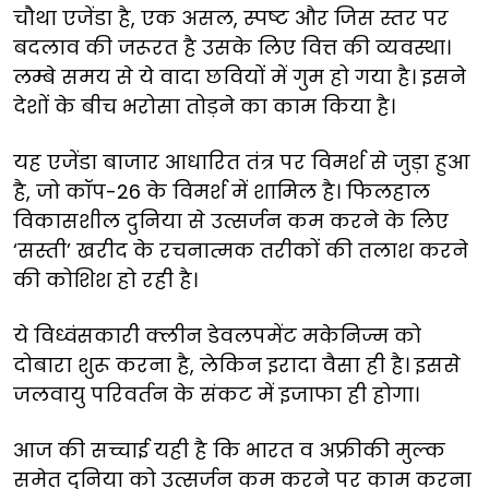
चौथा
एजेंडा
है,
एक
असल
,
स्पष्ट
और
जिस
स्तर
पर
बदलाव
की
जरूरत
है
उसके
लिए
वित्त की व्यवस्था।
लम्बे
समय
से
ये
वादा
छवियों
में
गुम
हो
गया
है।
इसने
देशों
के
बीच
भरोसा
तोड़ने
का
काम
किया
है।
यह
एजेंडा
बाजार
आधारित
तंत्र
पर
विमर्श
से
जुड़ा
हुआ
है
,
जो
कॉप-
26
के
विमर्श
में
शामिल
है।
फिलहाल
विकासशील
दुनिया
से
उत्सर्जन
कम
करने
के
लिए
‘
सस्ती
’
खरीद
के
रचनात्मक
तरीकों
की
तलाश
करने
की
कोशिश
हो
रही
है।
ये
विध्वंसकारी
क्लीन
डेवलपमेंट
मकेनिज्म
को
दोबारा
शुरू
करना
है
,
लेकिन
इरादा
वैसा
ही
है।
इससे
जलवायु
परिवर्तन
के
संकट
में
इजाफा
ही
होगा।
आज
की
सच्चाई
यही
है
कि
भारत
व
अफ्रीकी
मुल्क
समेत
दुनिया
को
उत्सर्जन
कम
करने
पर
काम
करना