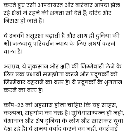
करते
हुए
उसी
आपदाग्रस्त
और
बारंबार
आपदा
झेल
रहे
क्षेत्रों
में
रहने
की
क्षमता
खो
देते
हैं
;
दरिद्र
और
निराश
हो
जाते
हैं।
ये
उनकी
असुरक्षा
बढ़ाती
है
और
साथ
ही
दुनिया
की
भी।
जलवायु
परिवर्तन
न्याय
के
लिए
संघर्ष
करने
वाला
है।
अतएव
,
ये
नुकसान
और
क्षति
की
जिम्मेवारी
लेने
के
लिए
एक
प्रभावी
समझौता
करने
और
प्रदूषकों
को
जिम्मेवार
ठहराने
का
वक्त
है।
ये
प्रदूषकों
के
भुगतान
करने
का
वक्त
है।
कॉप-26
को
अहसास
होना
चाहिए
कि
यह
साहस
,
कल्पना
,
सहयोग
का
वक्त
है।
सुविधासम्पन्न
ही
नहीं
,
बेआवाज
और
शेष
दुनिया
के
लोग
और
खासकर
युवा
देख
रहे
हैं।
ये
समय
बर्बाद
करने
का
नहीं
,
कार्रवाई