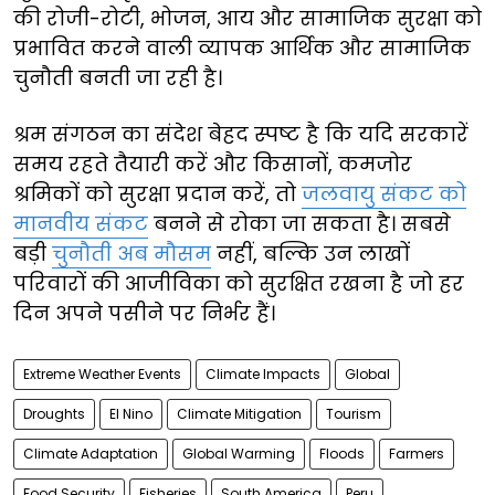
की रोजी-रोटी, भोजन, आय और सामाजिक सुरक्षा को
प्रभावित करने वाली व्यापक आर्थिक और सामाजिक
चुनौती बनती जा रही है।
श्रम संगठन का संदेश बेहद स्पष्ट है कि यदि सरकारें
समय रहते तैयारी करें और किसानों, कमजोर
श्रमिकों को सुरक्षा प्रदान करें, तो
जलवायु संकट को
मानवीय संकट
बनने से रोका जा सकता है। सबसे
बड़ी
चुनौती अब मौसम
नहीं, बल्कि उन लाखों
परिवारों की आजीविका को सुरक्षित रखना है जो हर
दिन अपने पसीने पर निर्भर हैं।
Extreme Weather Events
Climate Impacts
Global
Droughts
El Nino
Climate Mitigation
Tourism
Climate Adaptation
Global Warming
Floods
Farmers
Food Security
Fisheries
South America
Peru