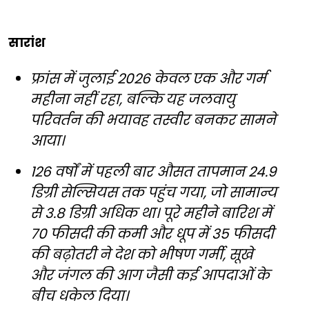
सारांश
फ्रांस में जुलाई 2026 केवल एक और गर्म
महीना नहीं रहा, बल्कि यह जलवायु
परिवर्तन की भयावह तस्वीर बनकर सामने
आया।
126 वर्षों में पहली बार औसत तापमान 24.9
डिग्री सेल्सियस तक पहुंच गया, जो सामान्य
से 3.8 डिग्री अधिक था। पूरे महीने बारिश में
70 फीसदी की कमी और धूप में 35 फीसदी
की बढ़ोतरी ने देश को भीषण गर्मी, सूखे
और जंगल की आग जैसी कई आपदाओं के
बीच धकेल दिया।