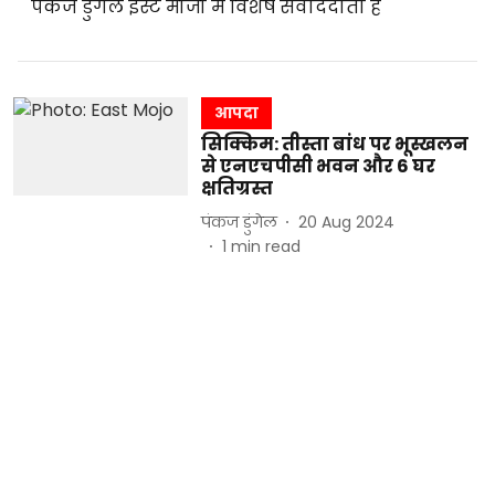
पंकज डुंगेल ईस्ट मोजो में विशेष संवाददाता हैं
आपदा
सिक्किम: तीस्ता बांध पर भूस्खलन
से एनएचपीसी भवन और 6 घर
क्षतिग्रस्त
पंकज डुंगेल
20 Aug 2024
1
min read