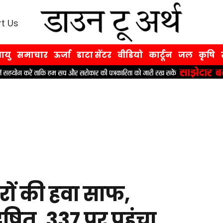
t Us
ायु
समाचार
ऊर्जा
डाटा सेंटर
वीडियो
कार्टून
जल
कृषि
ों की हवा साफ,
ूषित, 337 पर पहुंचा