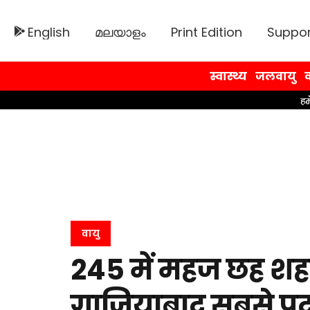
English
മലയാളം
Print Edition
Suppor
स्वास्थ्य
जलवायु
व
वायु
245 में महज छह शहर
गाजियाबाद सबसे प्रद