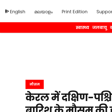
English
മലയാളം
Print Edition
Suppor
स्वास्थ्य
जलवायु
व
मौसम
केरल में दक्षिण-पश
बारिश के मौसम की 