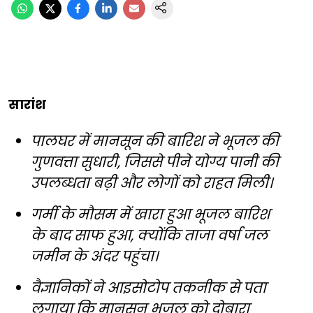
सारांश
पालघर में मानसून की बारिश ने भूजल की
गुणवत्ता सुधारी, जिससे पीने योग्य पानी की
उपलब्धता बढ़ी और लोगों को राहत मिली।
गर्मी के मौसम में खारा हुआ भूजल बारिश
के बाद साफ हुआ, क्योंकि ताजा वर्षा जल
जमीन के अंदर पहुंचा।
वैज्ञानिकों ने आइसोटोप तकनीक से पता
लगाया कि मानसून भूजल को दोबारा