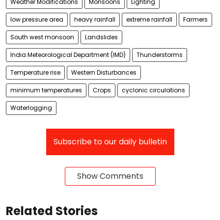
Weather Modifications
Monsoons
Lighting
low pressure area
heavy rainfall
extreme rainfall
Farmers
South west monsoon
Landslides
India Meteorological Department (IMD)
Thunderstorms
Temperature rise
Western Disturbances
minimum temperatures
Crops
cyclonic circulations
Waterlogging
Subscribe to our daily bulletin
Show Comments
Related Stories