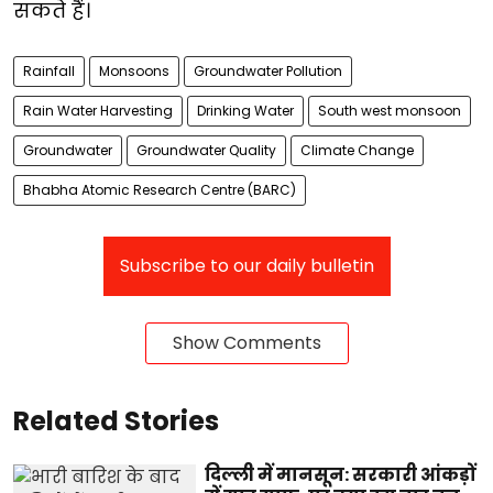
सकते हैं।
Rainfall
Monsoons
Groundwater Pollution
Rain Water Harvesting
Drinking Water
South west monsoon
Groundwater
Groundwater Quality
Climate Change
Bhabha Atomic Research Centre (BARC)
Subscribe to our daily bulletin
Show Comments
Related Stories
दिल्ली में मानसून: सरकारी आंकड़ों