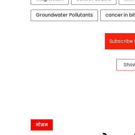
Groundwater Pollutants
cancer in bi
Subscribe t
Sho
मौसम