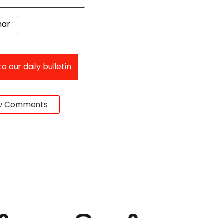
har
o our daily bulletin
w Comments