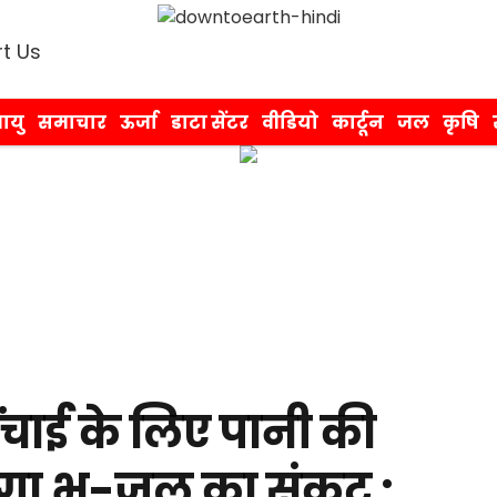
t Us
ायु
समाचार
ऊर्जा
डाटा सेंटर
वीडियो
कार्टून
जल
कृषि
ंचाई के लिए पानी की
एगा भू-जल का संकट :