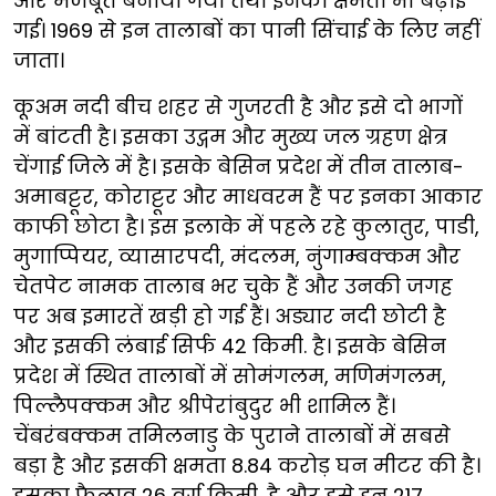
और मजबूत बनाया गया तथा इनकी क्षमता भी बढ़ाई
गई। 1969 से इन तालाबों का पानी सिंचाई के लिए नहीं
जाता।
कूअम नदी बीच शहर से गुजरती है और इसे दो भागों
में बांटती है। इसका उद्गम और मुख्य जल ग्रहण क्षेत्र
चेंगाई जिले में है। इसके बेसिन प्रदेश में तीन तालाब-
अमाबट्टूर, कोराट्टूर और माधवरम हैं पर इनका आकार
काफी छोटा है। इस इलाके में पहले रहे कुलातुर, पाडी,
मुगाप्पियर, व्यासारपदी, मंदलम, नुंगाम्बक्कम और
चेतपेट नामक तालाब भर चुके हैं और उनकी जगह
पर अब इमारतें खड़ी हो गई हैं। अड्यार नदी छोटी है
और इसकी लंबाई सिर्फ 42 किमी. है। इसके बेसिन
प्रदेश में स्थित तालाबों में सोमंगलम, मणिमंगलम,
पिल्लैपक्कम और श्रीपेरांबुदुर भी शामिल हैं।
चेंबरंबक्कम तमिलनाडु के पुराने तालाबों में सबसे
बड़ा है और इसकी क्षमता 8.84 करोड़ घन मीटर की है।
इसका फैलाव 26 वर्ग किमी. है और इसे इन 217