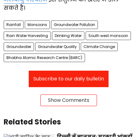
सकते हैं।
Rainfall
Monsoons
Groundwater Pollution
Rain Water Harvesting
Drinking Water
South west monsoon
Groundwater
Groundwater Quality
Climate Change
Bhabha Atomic Research Centre (BARC)
Subscribe to our daily bulletin
Show Comments
Related Stories
दिल्ली में मानसून: सरकारी आंकड़ों