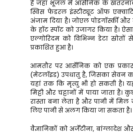
है
जहां
भूजल
में
आर्सेनिक
के
खतरन
स्विस
फेडरल
इंस्टीट्यूट
ऑफ
एक्वा
अंजाम
दिया
है।
जोएल
पोडगॉर्स्की
और
के
हॉट
स्पॉट
को
उजागर
किया
है।
ऐसा
एल्गोरिदम
को
विभिन्न
डेटा
स्रोतों
स
प्रकाशित
हुआ
है।
आमतौर
पर
आर्सेनिक
को
एक
प्रका
(
मेटलॉइड
)
उपधातु
है
,
जिसका
सेवन
क
यहां
तक
कि
मृत्यु
भी
हो
सकती
है।
य
मिट्टी
और
चट्टानों
में
पाया
जाता
है।
कु
रास्ता
बना
लेता
है
और
पानी
में
मिल
लिए
पानी
से
अलग
किया
जा
सकता
है।
वैज्ञानिकों
को
अर्जेंटीना
,
बांग्लादेश
औ