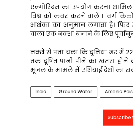
एल्गोरिदम
का
उपयोग
करना
शामिल
विश्व
को
कवर
करने
वाले
1-
वर्ग
किल
आशंका
का
अनुमान
लगाता
है।
फिर
वाला
एक
नक्शा
बनाने
के
लिए
पूर्वान
नक्शे
से
पता
चला
कि
दुनिया
भर
में
2
तक
दूषित
पानी
पीने
का
खतरा
होने
भूजल के मामले में एशियाई देशों का सबस
India
Ground Water
Arsenic Poi
Subscribe t