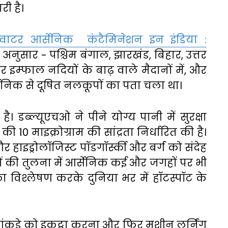
री
है।
ंडवाटर
आर्सेनिक
कंटैमिनेशन
इन
इंडिया
:
अनुसार
-
पश्चिम
बंगाल
,
झारखंड
,
बिहार
,
उत्तर
र
इम्फाल
नदियों
के
बाढ़
वाले
मैदानों
में
,
और
सेनिक
से
दूषित
नलकूपों
का
पता
चला
था।
है।
डब्ल्यूएचओ
ने
पीने
योग्य
पानी
में
सुरक्षा
की
10
माइक्रोग्राम
की
सांद्रता
निर्धारित
की
है।
और
हाइड्रोलॉजिस्ट
पॉडगॉर्स्की
और
बर्ग
को
संदेह
ं
की
तुलना
में
आर्सेनिक
कई
और
जगहों
पर
भी
ा
विश्लेषण
करके
दुनिया
भर
में
हॉटस्पॉट
के
ंकड़े
को
इकट्ठा
करना
और
फिर
मशीन
लर्निंग