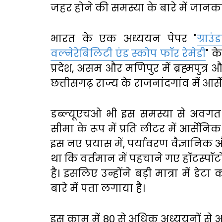
जहर
होने
की
समस्या
के
बारे
में
जानका
भारत
के
एक
अध्ययन
पेपर
"
ग्राउ
वल्नेरेबिलिटी
एंड
स्कोप
फॉर
रेमेडी
"
के
प्रदेश
,
असम
और
मणिपुर
में
ब्रह्मपुत्र
औ
छत्तीसगढ़
राज्य
के
राजनांदगांव
में
आर्
डब्ल्यूएचओ
भी
इस
समस्या
से
अवगत
सीमा
के
रूप
में
प्रति
लीटर
में
आर्सेनिक
इस
नए
प्रयास
में
,
पर्यावरण
वैज्ञानिक
था
कि
वर्तमान
में
पहचाने
गए
हॉटस्पॉटो
है।
इसलिए
उन्होंने
बड़ी
मात्रा
में
डेटा
क
बारे
में
पता
लगाया
है।
इस
काम
में
80
से
अधिक
अध्ययनों
से
आ