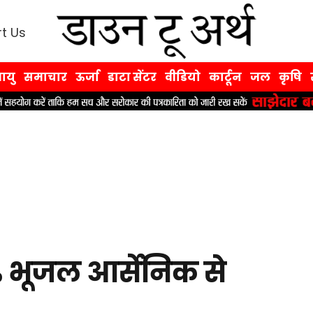
t Us
ायु
समाचार
ऊर्जा
डाटा सेंटर
वीडियो
कार्टून
जल
कृषि
% भूजल आर्सेनिक से