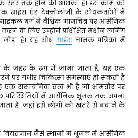
ाक
स्तर
तक
होने
की
आशंका
है।
इस
काम
को
टिक
साइंस
एंड
टेक्नोलॉजी
के
शोधकर्ताओं
ने
माइकल
बर्ग
ने
वैश्विक
मानचित्र
पर
आर्सेनिक
करने
के
लिए
उन्होंने
प्रशिक्षित
मशीन
लर्निंग
े
जोड़ा
है।
यह
शोध
साइंस
नामक
पत्रिका
में
र
के
जहर
के
रूप
में
जाना
जाता
है
,
यह
एक
रने
पर
गंभीर
चिकित्सा
समस्याएं
हो
सकती
हैं
ह
एक
रासायनिक
तत्व
भी
है
जो
आमतौर
पर
छ
परिस्थितियों
में
आर्सेनिक
भूजल
तक
अपना
जाता
है।
जहां
इसे
लोगों
को
खतरे
से
बचाने
के
र
वियतनाम
जैसे
स्थानों
में
भूजल
में
आर्सेनिक