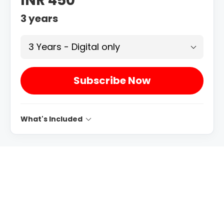
INR 450
3
years
3 Years - Digital only
Subscribe Now
What's Included