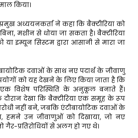
ेमाल
किया।
प्रमुख
अध्ययनकर्ता
ने
कहा
कि
बैक्टीरिया
को
बिना
,
मशीन
से
धोया
जा
सकता
है।
बैक्टीरिया
को
या
इम्यून
सिस्टम
द्वारा
आसानी
से
मारा
जा
ीबायोटिक
दवाओं
के
साथ
नए
पदार्थ
के
जीवाणु
प्रयोगों
को
यह
देखने
के
लिए
किया
जाता
है
कि
एक
विशेष
परिस्थिति
के
अनुकूल
बनाते
हैं।
े
दौरान
देखा
कि
बैक्टीरिया
एक
समूह
के
रूप
तिरोधी
नहीं
बने
,
जबकि
एंटीबायोटिक
दवाओं
के
ा
,
हमने
उन
जीवाणुओं
को
दिखाया
,
जो
नए
जो
गैर
-
प्रतिरोधियों
से
अलग
हो
गए
थे।