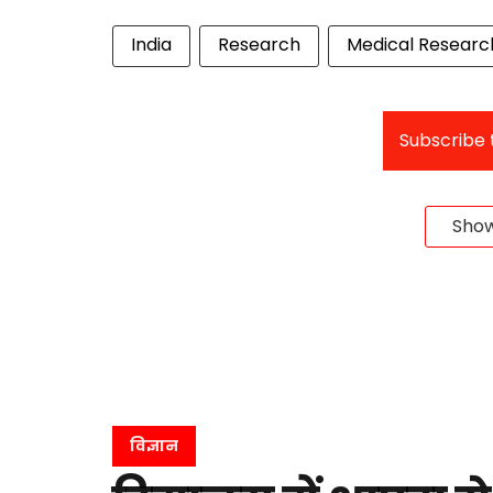
India
Research
Medical Researc
Subscribe t
Sho
विज्ञान