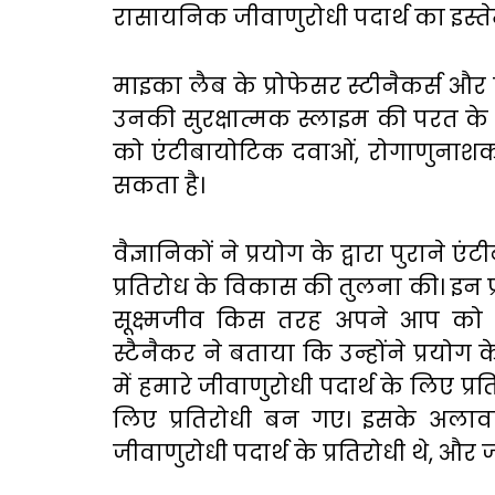
रासायनिक
जीवाणुरोधी
पदार्थ
का
इस्त
माइका
लैब
के
प्रोफेसर
स्टीनैकर्स
और
उनकी
सुरक्षात्मक
स्लाइम
की
परत
के
को
एंटीबायोटिक
दवाओं
,
रोगाणुनाश
सकता
है।
वैज्ञानिकों
ने
प्रयोग
के
द्वारा
पुराने
एंट
प्रतिरोध
के
विकास
की
तुलना
की।
इन
सूक्ष्मजीव
किस
तरह
अपने
आप
को
स्टैनैकर
ने
बताया
कि
उन्होंने
प्रयोग
क
में
हमारे
जीवाणुरोधी
पदार्थ
के
लिए
प्र
लिए
प्रतिरोधी
बन
गए।
इसके
अलाव
जीवाणुरोधी
पदार्थ
के
प्रतिरोधी
थे
,
और