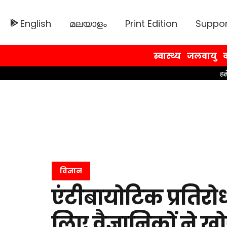
English
മലയാളം
Print Edition
Suppor
स्वास्थ्य
जलवायु
व
विज्ञान
एंटीबायोटिक प्रतिर
लिए वैज्ञानिकों ने