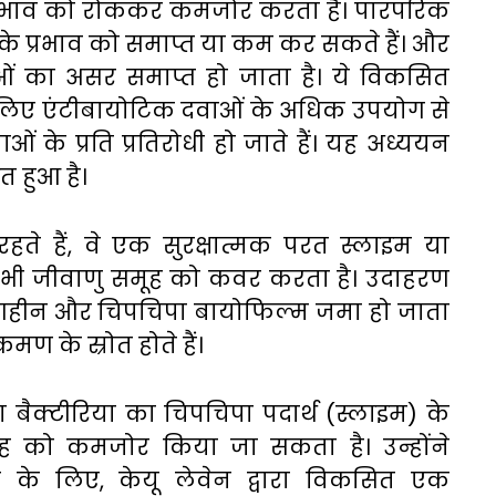
प्रभाव को रोककर कमजोर करता है। पारंपरिक
 के प्रभाव को समाप्त या कम कर सकते हैं। और
ओं का असर समाप्त हो जाता है। ये विकसित
लिए एंटीबायोटिक दवाओं के अधिक उपयोग से
 के प्रति प्रतिरोधी हो जाते हैं। यह अध्ययन
ित हुआ है।
रहते
हैं
,
वे
एक
सुरक्षात्मक
परत
स्लाइम
या
भी
जीवाणु
समूह
को
कवर
करता
है।
उदाहरण
गहीन
और
चिपचिपा
बायोफिल्म
जमा
हो
जाता
क्रमण
के
स्रोत
होते
हैं।
ा
बैक्टीरिया
का
चिपचिपा
पदार्थ
(
स्लाइम
)
के
ह
को
कमजोर
किया
जा
सकता
है।
उन्होंने
े
के
लिए
,
केयू
लेवेन
द्वारा
विकसित
एक