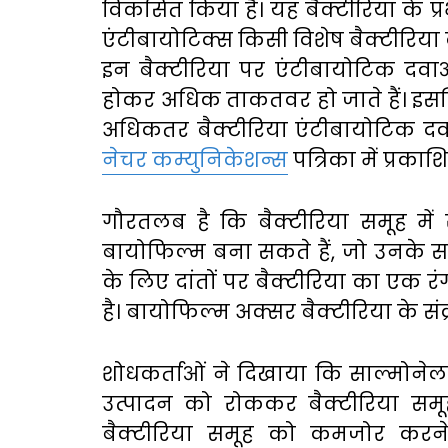
विकसित किया है। यह बैक्टीरिया के 
एंटीबायोटिक्स किसी विशेष बैक्टीरिया
इन बैक्टीरिया पर एंटीबायोटिक दवा
होकर अधिक ताकतवर हो जाते हैं। इस
अधिकतर बैक्टीरिया एंटीबायोटिक दवाओं
नेचर कम्युनिकेशन्स
पत्रिका में प्रकाश
गौरतलब है कि
बैक्टीरिया
समूह
में
बायोफिल्म
बना
सकते
हैं,
जो
उनके
स
के
लिए
दांतों
पर
बैक्टीरिया
का
एक
रं
है।
बायोफिल्म
अक्सर
बैक्टीरिया
के
सं
शोधकर्ताओं
ने
दिखाया
कि
साल्मोनेल
उत्पादन
को
रोककर
बैक्टीरिया
समू
बैक्टीरिया
समूह
को
कमजोर
करन