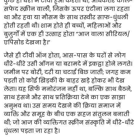
कुछ ही घरों में टीवी हुआ करती थी; अधिकतर काले-
सफेद स्क्रीन वाली, जिसके ऊपर एंटीना लगा रहता
था और हवा या मौसम के साथ तस्वीर साफ-धुंधली
होती रहती थी। शाम होते ही बच्चों, महिलाओं और
बुज़ुर्गों में एक ही उत्साह होता “आज वाला सीरियल/
एपिसोड देखना है।”
जैसे ही टीवी ऑन होता, आस-पास के घरों से लोग
धीरे-धीरे उसी आँगन या बरामदे में इकट्ठा होने लगते।
जमीन पर बोरी, दरी या चटाई बिछ जाती; जगह कम
पड़ती तो कोई खिड़की के बाहर खड़े होकर भी देख
लेता। यह सिर्फ मनोरंजन नहीं था, बल्कि साथ बैठने,
साथ हंसने और साथ प्रतिक्रिया देने का एक साझा
अनुभव था। उस समय देखने की क्रिया समाज में
व्यक्ति और समूह के बीच एक सहज संतुलन बनाती
थी; जो आज की व्यक्तिगत स्क्रीन संस्कृति में धीरे-धीरे
धुंधला पड़ता जा रहा है।