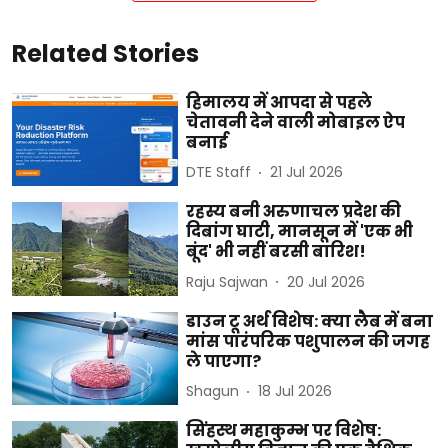
Related Stories
हिमालय में आपदा से पहले
चेतावनी देने वाली मोबाइल ऐप
बनाई
DTE Staff
21 Jul 2026
रहस्य बनी अरुणाचल प्रदेश की
दिबांग घाटी, मानसून में 'एक भी
बूंद' भी नहीं बरसी बारिश!
Raju Sajwan
20 Jul 2026
डाउन टू अर्थ विशेष: क्या लैब में बना
मांस पारंपरिक पशुपालन की जगह
ले पाएगा?
Shagun
18 Jul 2026
सिंहस्थ महाकुम्भ पर विशेष: