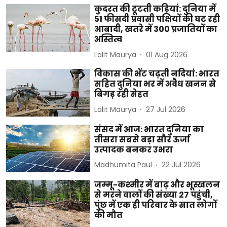
कुदरत की टूटती कड़ियां: दुनिया में
51 फीसदी प्रवासी पक्षियों की घट रही
आबादी, खतरे में 300 प्रजातियों का
अस्तित्व
Lalit Maurya
01 Aug 2026
विकास की भेंट चढ़ती नदियां: भारत
सहित दुनिया भर में अवैध खनन से
बिगड़ रही सेहत
Lalit Maurya
27 Jul 2026
संसद में आज: भारत दुनिया का
तीसरा सबसे बड़ा सौर ऊर्जा
उत्पादक बनकर उभरा
Madhumita Paul
22 Jul 2026
जम्मू-कश्मीर में बाढ़ और भूस्खलन
से मरने वालों की संख्या 27 पहुंची,
पुंछ में एक ही परिवार के सात लोगों
की मौत