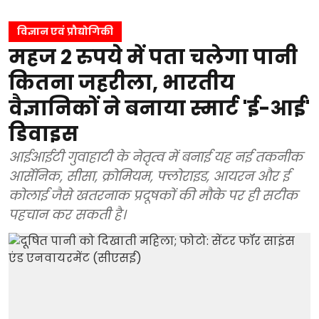
विज्ञान एवं प्रौद्योगिकी
महज 2 रुपये में पता चलेगा पानी
कितना जहरीला, भारतीय
वैज्ञानिकों ने बनाया स्मार्ट 'ई-आई'
डिवाइस
आईआईटी गुवाहाटी के नेतृत्व में बनाई यह नई तकनीक
आर्सेनिक, सीसा, क्रोमियम, फ्लोराइड, आयरन और ई
कोलाई जैसे खतरनाक प्रदूषकों की मौके पर ही सटीक
पहचान कर सकती है।