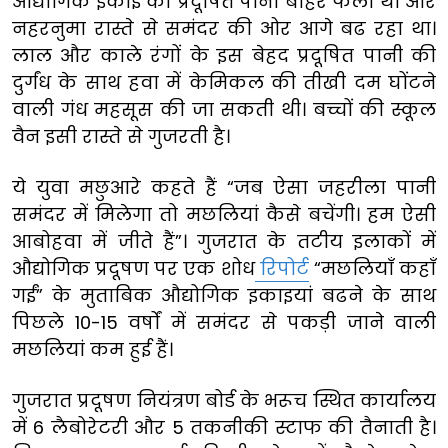
औद्योगिक इकाई का प्रदूषित पानी बाहर फैला था और
नहरनुमा रास्ते से समंदर की ओर आगे बढ रहा था।
लाल और काले रंगों के इस बेहद प्रदूषित पानी की
दुर्गंध के साथ हवा में केमिकल की तीखी दम घोंटने
वाली गंध महसूस की जा सकती थी। बच्चों की स्कूल
वैन इसी रास्ते से गुजरती है।
ये युवा मछुआरे कहते हैं “जब ऐसा जहरीला पानी
समंदर में मिलेगा तो मछलियां कैसे बचेंगी। हम ऐसी
आबोहवा में जीते हैं”। गुजरात के तटीय इलाकों में
औद्योगिक प्रदूषण पर एक शोध
रिपोर्ट
“मछलियाँ कहाँ
गईं” के मुताबिक औद्योगिक इकाइयां बढने के साथ
पिछले 10-15 वर्षों में समंदर से पकड़ी जाने वाली
मछलियां कम हुई हैं।
गुजरात प्रदूषण नियंत्रण बोर्ड के भरूच स्थित कार्यालय
में 6 लैबोरेटरी और 5 तकनीकी स्टाफ की तैनाती है।