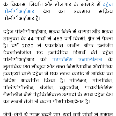
के विकास, निर्यात और रोजगार के मामले में
दहेज
पीसीपीआईआर
देश का एकमात्र सक्रिय
पीसीपीआईआर है।
दहेज पीसीपीआईआर, भरूच जिले में वागरा और भरूच
तालुका के 44 गांवों में 453 वर्ग किमी. क्षेत्र में फैला
है। वर्ष 2020 में प्रकाशित जर्नल ऑफ इमर्जिंग
टेक्नोलॉजीज एंड इनोवेटिव रिसर्च की दहेज
पीसीपीआईआर की
परफॉर्मेंस एनालिसिस
के
मुताबिक 180 मौजूदा और 650 निर्माणाधीन औद्योगिक
इकाइयों वाले दहेज ने एक लाख करोड़ से अधिक का
निवेश आकर्षित किया है। पॉलिमर, पॉलीथिन,
पॉलीप्रोपीलीन, बेंजीन, ब्यूटाडीन, पायरोलिसिस
गैसोलीन जैसे पेट्रोकेमिकल उत्पादों के साथ दहेज देश
का सबसे तेजी से बढता पीसीपीआईआर है।
जैसे-जैसे ये उद्यम बढ़ते गए, यहां बसे गांवों में गुमान