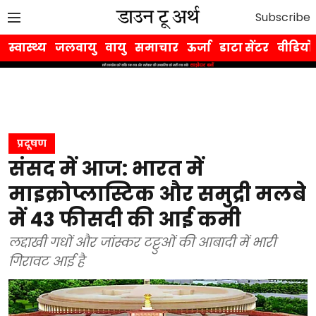
Subscribe
स्वास्थ्य
जलवायु
वायु
समाचार
ऊर्जा
डाटा सेंटर
वीडियो
प्रदूषण
संसद में आज: भारत में
माइक्रोप्लास्टिक और समुद्री मलबे
में 43 फीसदी की आई कमी
लद्दाखी गधों और जांस्कर टट्टुओं की आबादी में भारी
गिरावट आई है