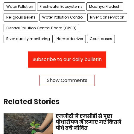
Water Pollution
Freshwater Ecosystems
Madhya Pradesh
Religious Beliefs
Water Pollution Control
River Conservation
Central Pollution Control Board (CPCB)
River quality monitoring
Narmada river
Court cases
Subscribe to our daily bulletin
Show Comments
Related Stories
एनजीटी ने एमसीडी से पूछा
पौधारोपण में लगाए गए कितने
पौधे बचे जीवित