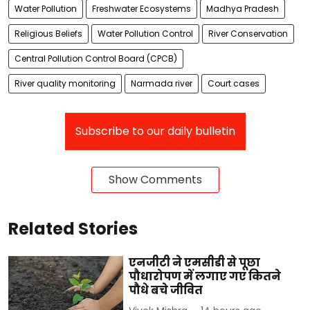
Water Pollution
Freshwater Ecosystems
Madhya Pradesh
Religious Beliefs
Water Pollution Control
River Conservation
Central Pollution Control Board (CPCB)
River quality monitoring
Narmada river
Court cases
Subscribe to our daily bulletin
Show Comments
Related Stories
एनजीटी ने एमसीडी से पूछा
पौधारोपण में लगाए गए कितने
पौधे बचे जीवित