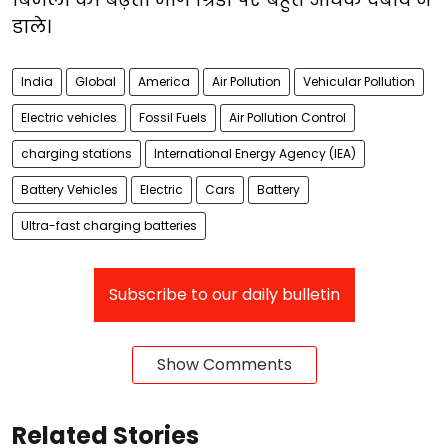
डाले।
India
Global
America
Air Pollution
Vehicular Pollution
Electric vehicles
Fossil Fuels
Air Pollution Control
charging stations
International Energy Agency (IEA)
Battery Vehicles
Electric
Cars
Battery
Ultra-fast charging batteries
Subscribe to our daily bulletin
Show Comments
Related Stories