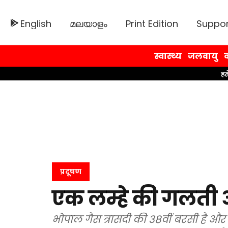
English
മലയാളം
Print Edition
Suppor
स्वास्थ्य
जलवायु
व
प्रदूषण
एक लम्हे की गलती 
भोपाल गैस त्रासदी की 38वीं बरसी है और प