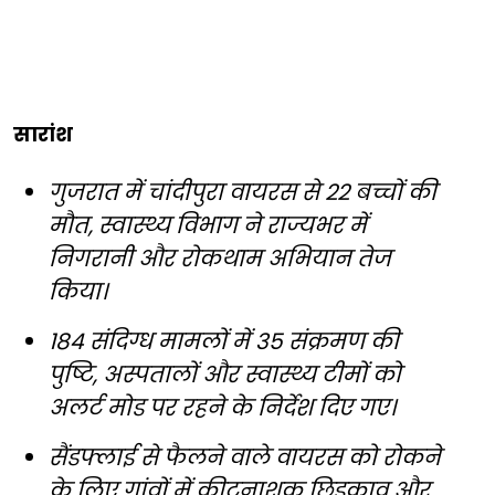
सारांश
गुजरात में चांदीपुरा वायरस से 22 बच्चों की
मौत, स्वास्थ्य विभाग ने राज्यभर में
निगरानी और रोकथाम अभियान तेज
किया।
184 संदिग्ध मामलों में 35 संक्रमण की
पुष्टि, अस्पतालों और स्वास्थ्य टीमों को
अलर्ट मोड पर रहने के निर्देश दिए गए।
सैंडफ्लाई से फैलने वाले वायरस को रोकने
के लिए गांवों में कीटनाशक छिड़काव और