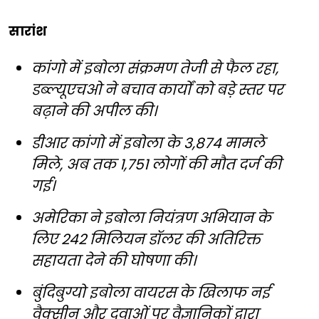
सारांश
कांगो में इबोला संक्रमण तेजी से फैल रहा,
डब्ल्यूएचओ ने बचाव कार्यों को बड़े स्तर पर
बढ़ाने की अपील की।
डीआर कांगो में इबोला के 3,874 मामले
मिले, अब तक 1,751 लोगों की मौत दर्ज की
गई।
अमेरिका ने इबोला नियंत्रण अभियान के
लिए 242 मिलियन डॉलर की अतिरिक्त
सहायता देने की घोषणा की।
बुंदिबुग्यो इबोला वायरस के खिलाफ नई
वैक्सीन और दवाओं पर वैज्ञानिकों द्वारा