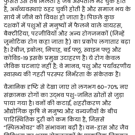
फुर्सत उसे तब मिलती है जब अस्पताल भर चुके होते
हैं, अर्थव्यवस्थाएं ठहर चुकी होती हैं और समाज भय के
साये में जीने को विवश हो जाता है। पिछले कुछ
दशकों में पशुओं से मनुष्यों में फैलने वाले वायरस,
बैक्टीरिया, परजीवियों और अन्य रोगजनकों (जिन्हें
जूनोटिक रोग कहा जाता है) का प्रकोप लगातार बढ़ा
है। रेबीज, इबोला, निपाह, बर्ड फ्लू, स्वाइन फ्लू और
कोविड-19 इसके प्रमुख उदाहरण हैं। ये रोग केवल
जैविक घटनाएं नहीं हैं; वे मानव, पशु और पर्यावरणीय
स्वास्थ्य की गहरी परस्पर निर्भरता के संकेतक हैं।
वैज्ञानिक दृष्टि से देखा जाए तो लगभग 60–70% नए
संक्रामक रोगों का उद्भव पशु-जनित स्रोतों से जुड़ा
पाया गया है। वनों की कटाई, शहरीकरण और
औद्योगिक कृषि ने मनुष्य और वन्यजीवों के बीच
पारिस्थितिक दूरी को कम किया है, जिससे
“स्पिलओवर” की संभावना बढ़ी है। वन-ह्रास और जैव