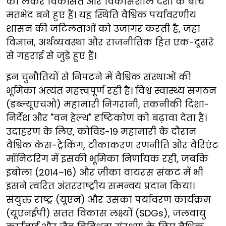
को लेकर विकसित और विकासशील देशों के बीच
मतभेद बने हुए हैं। यह स्थिति वैश्विक पर्यावरणीय
शासन की जटिलताओं को उजागर करती है, जहां
विज्ञान, अर्थव्यवस्था और राजनीतिक हित एक-दूसरे
से गहराई से जुड़े हुए हैं।
इन चुनौतियों से निपटने में वैश्विक संस्थाओं की
भूमिका अत्यंत महत्त्वपूर्ण रही है। विश्व स्वास्थ्य संगठन
(डब्ल्यूएचओ) महामारी निगरानी, तकनीकी दिशा-
निर्देश और "वन हेल्थ" दृष्टिकोण को बढ़ावा देता है।
उदाहरण के लिए, कोविड-19 महामारी के दौरान
वैश्विक केस-ट्रैकिंग, टीकाकरण रणनीति और वैरिएंट
मॉनिटरिंग में इसकी भूमिका निर्णायक रही, जबकि
इबोला (2014–16) और ज़ीका वायरस संकट में भी
इसने त्वरित अंतरराष्ट्रीय समन्वय प्रदान किया।
संयुक्त राष्ट्र (यूएन) और उसका पर्यावरण कार्यक्रम
(यूएनईपी) सतत विकास लक्ष्यों (SDGs), जलवायु