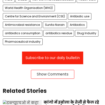
World Health Organisation (WHO)
Centre for Science and Environment (CSE)
Antibiotic use
Antimicrobial resistance
Sunita Narain
Antibiotics
antibiotics consumption
antibiotics residue
Drug Industry
Pharmaceutical industry
Subscribe to our daily bulletin
Show Comments
Related Stories
कांगो में इबोला के तेजी से फैल रहे