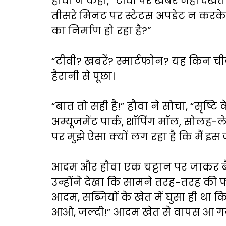
हौवा ने कहा, “टीवी पर खबरें नहीं देख
तीसरे मिनट पर स्टेटस अपडेट न करके ख
का निर्माण हो रहा है?”
“टीवी? खबरें? स्मार्टफोन? यह किन चीज
हैरानी से पूछा।
“बात तो सही है!” हौवा ने सोचा, “सृष्टि
अम्यूजमेंट पार्क, शॉपिंग मॉल, सोलह-लेन
पर मुझे ऐसा क्यों लग रहा है कि मैं इस
आदम और हौवा एक चट्टान पर जाकर बैठ
उन्होंने देखा कि सामने तरह-तरह की फ
आदम, सब्जियों के खेत में घुसा ही थ
आओ, जल्दी!” आदम खेत से वापस आ गया