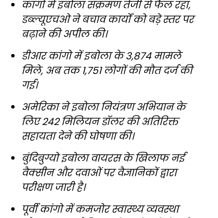
कांगो में इबोला संक्रमण तेजी से फैल रहा,
डब्ल्यूएचओ ने बचाव कार्यों को बड़े स्तर पर
बढ़ाने की अपील की।
डीआर कांगो में इबोला के 3,874 मामले
मिले, अब तक 1,751 लोगों की मौत दर्ज की
गई।
अमेरिका ने इबोला नियंत्रण अभियान के
लिए 242 मिलियन डॉलर की अतिरिक्त
सहायता देने की घोषणा की।
बुंदिबुग्यो इबोला वायरस के खिलाफ नई
वैक्सीन और दवाओं पर वैज्ञानिकों द्वारा
परीक्षण जारी है।
पूर्वी कांगो में कमजोर स्वास्थ्य व्यवस्था