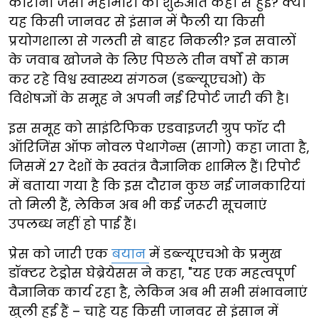
कोरोना जैसी महामारी की शुरुआत कहां से हुई? क्या
यह किसी जानवर से इंसान में फैली या किसी
प्रयोगशाला से गलती से बाहर निकली? इन सवालों
के जवाब खोजने के लिए पिछले तीन वर्षों से काम
कर रहे विश्व स्वास्थ्य संगठन (डब्ल्यूएचओ) के
विशेषज्ञों के समूह ने अपनी नई रिपोर्ट जारी की है।
इस समूह को साइंटिफिक एडवाइजरी ग्रुप फॉर दी
ऑरिजिंस ऑफ नोवल पेथागेन्स (सागो) कहा जाता है,
जिसमें 27 देशों के स्वतंत्र वैज्ञानिक शामिल हैं। रिपोर्ट
में बताया गया है कि इस दौरान कुछ नई जानकारियां
तो मिली हैं, लेकिन अब भी कई जरूरी सूचनाएं
उपलब्ध नहीं हो पाई हैं।
प्रेस को जारी एक
बयान
में डब्ल्यूएचओ के प्रमुख
डॉक्टर टेड्रोस घेब्रेयेसस ने कहा, "यह एक महत्वपूर्ण
वैज्ञानिक कार्य रहा है, लेकिन अब भी सभी संभावनाएं
खुली हुई हैं – चाहे यह किसी जानवर से इंसान में