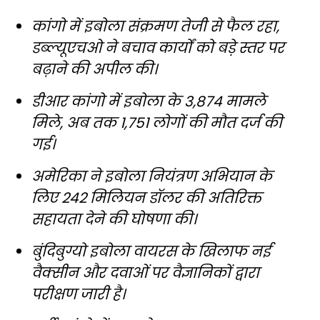
कांगो में इबोला संक्रमण तेजी से फैल रहा,
डब्ल्यूएचओ ने बचाव कार्यों को बड़े स्तर पर
बढ़ाने की अपील की।
डीआर कांगो में इबोला के 3,874 मामले
मिले, अब तक 1,751 लोगों की मौत दर्ज की
गई।
अमेरिका ने इबोला नियंत्रण अभियान के
लिए 242 मिलियन डॉलर की अतिरिक्त
सहायता देने की घोषणा की।
बुंदिबुग्यो इबोला वायरस के खिलाफ नई
वैक्सीन और दवाओं पर वैज्ञानिकों द्वारा
परीक्षण जारी है।