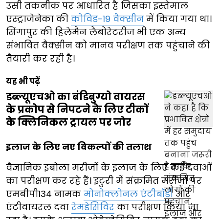
उसी तकनीक पर आधारित है जिसका इस्तेमाल
एस्ट्राजेनेका की
कोविड-19 वैक्सीन
में किया गया था।
सिंगापुर की हिलेमैन लैबोरेटरीज भी एक अन्य
संभावित वैक्सीन को मानव परीक्षण तक पहुंचाने की
तैयारी कर रही है।
यह भी पढ़ें
डब्ल्यूएचओ का बंडिबुग्यो वायरस
के प्रकोप से निपटने के लिए टीकों
के क्लिनिकल ट्रायल पर जोर
इलाज के लिए नए विकल्पों की तलाश
वैज्ञानिक इबोला मरीजों के इलाज के लिए कई दवाओं
का परीक्षण कर रहे हैं। इटुरी में संक्रमित मरीजों पर
एमबीपी134 नामक
मोनोक्लोनल एंटीबॉडी
और
एंटीवायरल दवा
रेमडेसिविर
का परीक्षण किया जा