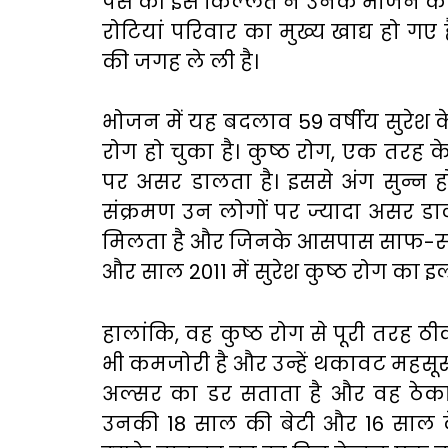
पैसे की इस किल्लत ने उनके भोजन के 
रोटियां परिवार का मुख्य खाद्य हो ग
की जगह ले ली है।
भोजन में यह बदलाव 59 वर्षीय सुरेश के ल
रोग हो चुका है। कुष्ठ रोग, एक तरह के
पर असर डालता है। इससे अंग सुन्न हो
संक्रमण उन लोगों पर ज्यादा असर डालता 
मिलता है और जिनके आसपास साफ-सफा
और साल 2011 में सुरेश कुष्ठ रोग का इल
हालांकि, वह कुष्ठ रोग से पूरी तरह ठी
भी कमजोरी है और उन्हें थकावट महसूस होत
अल्सर का डर सताता है और वह ठेका म
उनकी 18 साल की बेटी और 16 साल के