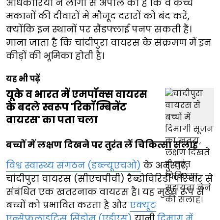
अधिकारियों ने लोगों से अपील की है कि वे कच्चे
मकानों की दीवारों में मौजूद दरारों को बंद करें,
क्योंकि इन स्थानों पर सैंडफ्लाई पनप सकती हैं।
माना जाता है कि चांदीपुरा वायरस के संक्रमण में इन
कीड़ों की भूमिका होती है।
यह भी पढ़ें
यूके व भारत में एमपॉक्स वायरस
के बदले स्वरूप 'रिकॉम्बिनेंट
वायरस' का पता चला
बच्चों में लक्षण दिखने पर तुरंत लें चिकित्सा सलाह
विश्व स्वास्थ्य संगठन (डब्ल्यूएचओ)
के अनुसार,
चांदीपुरा वायरस (सीएचपीवी) रैब्डोविरिडी परिवार से
संबंधित एक खतरनाक वायरस है। यह मुख्य रूप से
बच्चों को प्रभावित करता है और
एक्यूट
एन्सेफलाइटिस सिंड्रोम (एईएस)
यानी
दिमाग में