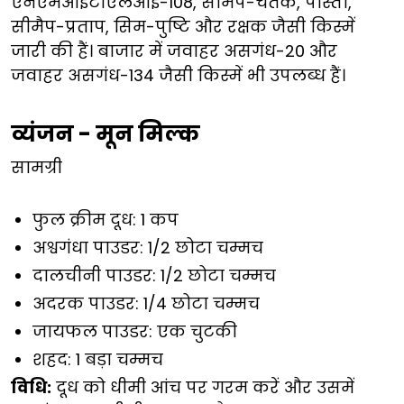
एनएमआईटीएलआई-108, सीमैप-चेतक, पोस्ता,
सीमैप-प्रताप, सिम-पुष्टि और रक्षक जैसी किस्में
जारी की हैं। बाजार में जवाहर असगंध-20 और
जवाहर असगंध-134 जैसी किस्में भी उपलब्ध हैं।
व्यंजन - मून मिल्क
सामग्री
फुल क्रीम दूध: 1 कप
अश्वगंधा पाउडर: 1/2 छोटा चम्मच
दालचीनी पाउडर: 1/2 छोटा चम्मच
अदरक पाउडर: 1/4 छोटा चम्मच
जायफल पाउडर: एक चुटकी
शहद: 1 बड़ा चम्मच
विधि:
दूध को धीमी आंच पर गरम करें और उसमें