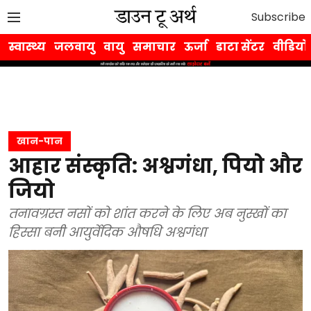
Subscribe
स्वास्थ्य
जलवायु
वायु
समाचार
ऊर्जा
डाटा सेंटर
वीडियो
खान-पान
आहार संस्कृति: अश्वगंधा, पियो और
जियो
तनावग्रस्त नसों को शांत करने के लिए अब नुस्खों का
हिस्सा बनी आयुर्वेदिक औषधि अश्वगंधा