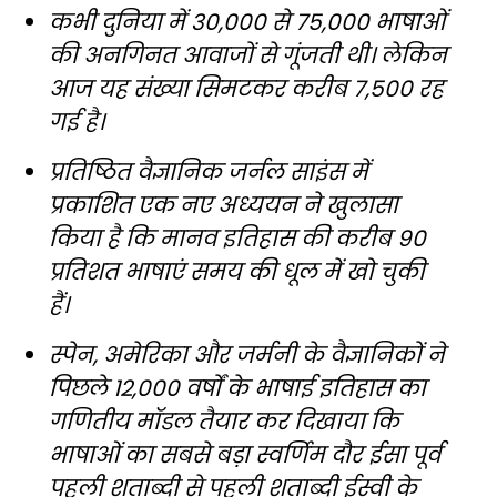
कभी दुनिया में 30,000 से 75,000 भाषाओं
की अनगिनत आवाजों से गूंजती थी। लेकिन
आज यह संख्या सिमटकर करीब 7,500 रह
गई है।
प्रतिष्ठित वैज्ञानिक जर्नल साइंस में
प्रकाशित एक नए अध्ययन ने खुलासा
किया है कि मानव इतिहास की करीब 90
प्रतिशत भाषाएं समय की धूल में खो चुकी
हैं।
स्पेन, अमेरिका और जर्मनी के वैज्ञानिकों ने
पिछले 12,000 वर्षों के भाषाई इतिहास का
गणितीय मॉडल तैयार कर दिखाया कि
भाषाओं का सबसे बड़ा स्वर्णिम दौर ईसा पूर्व
पहली शताब्दी से पहली शताब्दी ईस्वी के