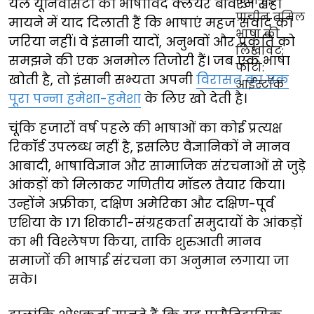
येल यूनिवर्सिटी की भाषाविद क्लेयर बॉवरन सही
मायने में याद दिलाती हैं कि भाषाएं महज संवाद का
जरिया नहीं। वे इंसानी यादों, अनुभवों और प्रकृति को
समझने की एक अनमोल तिजोरी हैं। जब एक भाषा
खोती है, तो इंसानी सभ्यता अपनी
विरासत का एक
पूरा पन्ना हमेशा-हमेशा
के लिए खो देती है।
चूंकि हजारों वर्ष पहले की भाषाओं का कोई प्रत्यक्ष
रिकॉर्ड उपलब्ध नहीं है, इसलिए वैज्ञानिकों ने मानव
आबादी, भाषाविज्ञान और सामाजिक संरचनाओं से जुड़े
आंकड़ों को मिलाकर गणितीय मॉडल तैयार किया।
उन्होंने अफ्रीका, दक्षिण अमेरिका और दक्षिण-पूर्व
एशिया के 171 शिकारी-संग्रहकर्ता समुदायों के आंकड़ों
का भी विश्लेषण किया, ताकि शुरुआती मानव
समाजों की भाषाई संरचना का अनुमान लगाया जा
सके।