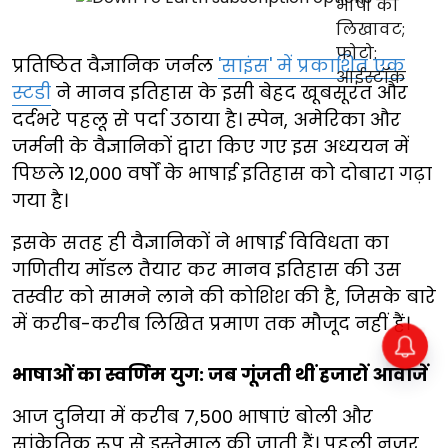
प्रतिष्ठित वैज्ञानिक जर्नल
'साइंस' में प्रकाशित एक
स्टडी
ने मानव इतिहास के इसी बेहद खूबसूरत और
दर्दभरे पहलू से पर्दा उठाया है। स्पेन, अमेरिका और
जर्मनी के वैज्ञानिकों द्वारा किए गए इस अध्ययन में
पिछले 12,000 वर्षों के भाषाई इतिहास को दोबारा गढ़ा
गया है।
इसके सतह ही वैज्ञानिकों ने भाषाई विविधता का
गणितीय मॉडल तैयार कर मानव इतिहास की उस
तस्वीर को सामने लाने की कोशिश की है, जिसके बारे
में करीब-करीब लिखित प्रमाण तक मौजूद नहीं हैं।
भाषाओं का स्वर्णिम युग: जब गूंजती थीं हजारों आवाजें
आज दुनिया में करीब 7,500 भाषाएं बोली और
सांकेतिक रूप से इस्तेमाल की जाती हैं। पहली नजर