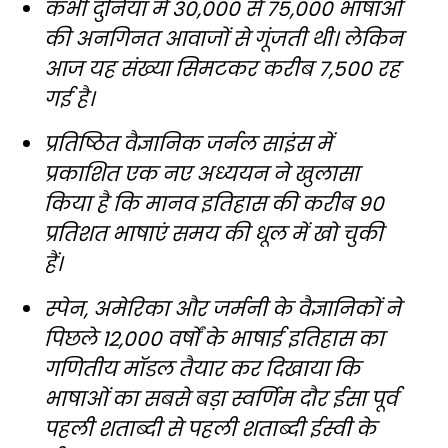
कभी दुनिया में 30,000 से 75,000 भाषाओं
की अनगिनत आवाजों से गूंजती थी। लेकिन
आज यह संख्या सिमटकर करीब 7,500 रह
गई है।
प्रतिष्ठित वैज्ञानिक जर्नल साइंस में
प्रकाशित एक नए अध्ययन ने खुलासा
किया है कि मानव इतिहास की करीब 90
प्रतिशत भाषाएं समय की धूल में खो चुकी
हैं।
स्पेन, अमेरिका और जर्मनी के वैज्ञानिकों ने
पिछले 12,000 वर्षों के भाषाई इतिहास का
गणितीय मॉडल तैयार कर दिखाया कि
भाषाओं का सबसे बड़ा स्वर्णिम दौर ईसा पूर्व
पहली शताब्दी से पहली शताब्दी ईस्वी के