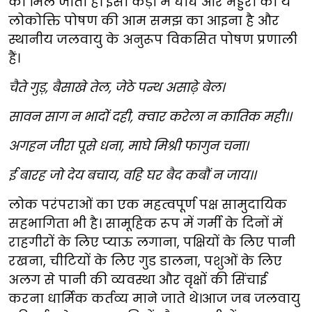
को मिल जाती हैं। इसी कड़ी में घाघ और भड्डरी की ये
लोकोक्ति पोषण की आम समझ का आइना है और
स्थानीय जलवायु के अनुरूप विकसित पोषण प्रणाली
हैं।
चैते गुड़, बैसाखे तेल, जेठे पन्थ असाढ़े बेल।‌
सावन साग न भादों दही, क्वार करेला न कातिक मही।।
अगहन जीरा पूसे धना, माघे मिश्री फागुन चना।
ई बारह जो देय बचाय, वहि घर बैद कबौं न जाय।।
लोक परंपराओं का एक महत्वपूर्ण पक्ष सामुदायिक
सहभागिता भी है। सामूहिक रूप में गर्मी के दिनों में
राहगीरों के लिए प्याऊ लगाना, पक्षियों के लिए पानी
रखना, चीटियों के लिए गुड डालना, पशुओं के लिए
अलग से पानी की व्यवस्था और वृक्षों की सिंचाई
करना धार्मिक कर्तव्य माने जाते थे।आज जब जलवायु