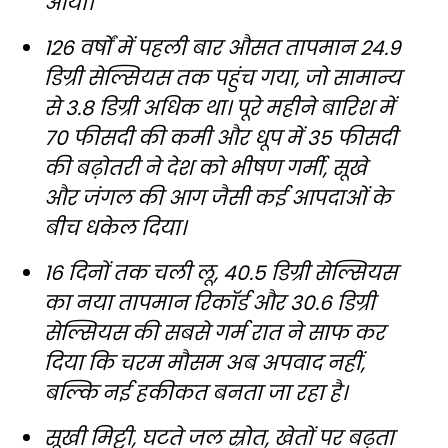
आया।
126 वर्षों में पहली बार औसत तापमान 24.9
डिग्री सेल्सियस तक पहुंच गया, जो सामान्य
से 3.8 डिग्री अधिक था। पूरे महीने बारिश में
70 फीसदी की कमी और धूप में 35 फीसदी
की बढ़ोतरी ने देश को भीषण गर्मी, सूखे
और जंगल की आग जैसी कई आपदाओं के
बीच धकेल दिया।
16 दिनों तक चली लू, 40.5 डिग्री सेल्सियस
का नया तापमान रिकॉर्ड और 30.6 डिग्री
सेल्सियस की सबसे गर्म रात ने साफ कर
दिया कि चरम मौसम अब अपवाद नहीं,
बल्कि नई हकीकत बनता जा रहा है।
सूखी मिट्टी, घटते जल स्रोत, खेतों पर बढ़ता