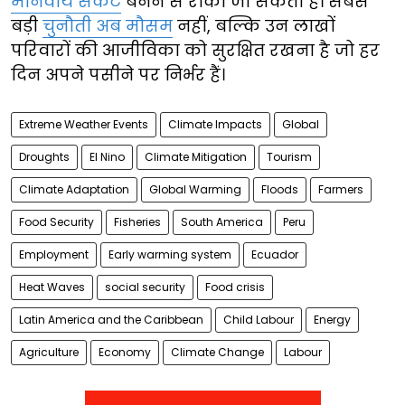
मानवीय संकट
बनने से रोका जा सकता है। सबसे
बड़ी
चुनौती अब मौसम
नहीं, बल्कि उन लाखों
परिवारों की आजीविका को सुरक्षित रखना है जो हर
दिन अपने पसीने पर निर्भर हैं।
Extreme Weather Events
Climate Impacts
Global
Droughts
El Nino
Climate Mitigation
Tourism
Climate Adaptation
Global Warming
Floods
Farmers
Food Security
Fisheries
South America
Peru
Employment
Early warming system
Ecuador
Heat Waves
social security
Food crisis
Latin America and the Caribbean
Child Labour
Energy
Agriculture
Economy
Climate Change
Labour