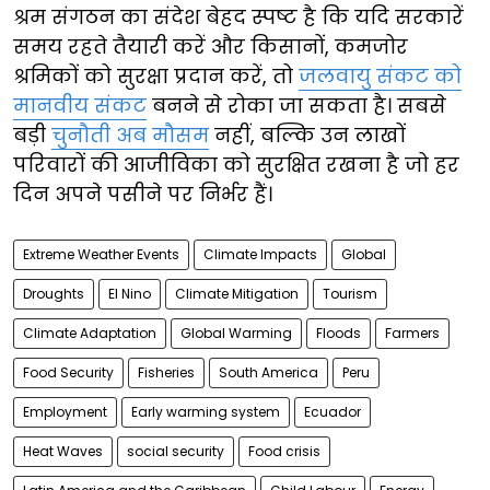
श्रम संगठन का संदेश बेहद स्पष्ट है कि यदि सरकारें
समय रहते तैयारी करें और किसानों, कमजोर
श्रमिकों को सुरक्षा प्रदान करें, तो
जलवायु संकट को
मानवीय संकट
बनने से रोका जा सकता है। सबसे
बड़ी
चुनौती अब मौसम
नहीं, बल्कि उन लाखों
परिवारों की आजीविका को सुरक्षित रखना है जो हर
दिन अपने पसीने पर निर्भर हैं।
Extreme Weather Events
Climate Impacts
Global
Droughts
El Nino
Climate Mitigation
Tourism
Climate Adaptation
Global Warming
Floods
Farmers
Food Security
Fisheries
South America
Peru
Employment
Early warming system
Ecuador
Heat Waves
social security
Food crisis