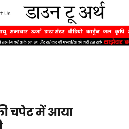
t Us
ायु
समाचार
ऊर्जा
डाटा सेंटर
वीडियो
कार्टून
जल
कृषि
ी की चपेट में आया
ी