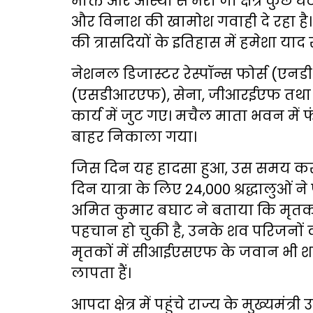
भक्ति और आस्था से भरा जो क्षेत्र कुछ घ
और विनाश की खामोश गवाही दे रहा है।
की त्रासदियों के इतिहास में हमेशा या
नेशनल डिजास्टर रेस्पॉन्स फोर्स (एनडी
(एसडीआरएफ), सेना, जीआरईएफ तथा ज
कार्य में जुट गए। मचैल माता भवन में फं
बाहर निकाला गया।
जिस दिन यह हादसा हुआ, उस समय करीब 
दिन यात्रा के लिए 24,000 श्रद्धालुओ
अमित कुमार बघाट ने बताया कि मृतकों
पहचान हो चुकी है, उनके शव परिजनों को 
मृतकों में सीआईएसएफ के जवान भी श
लापता हैं।
आपदा क्षेत्र में पहुंचे राज्य के मुख्यमं