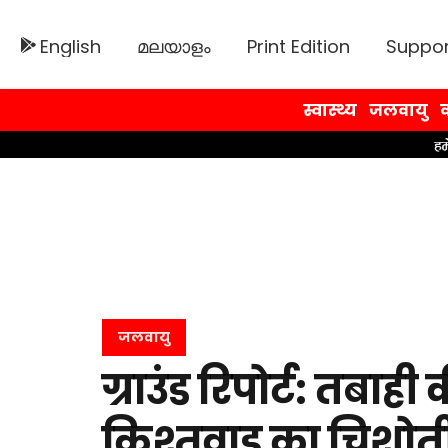
English
മലയാളം
Print Edition
Suppor
स्वास्थ्य
जलवायु
व
जलवायु
ग्राउंड रिपोर्ट: तबाह
किश्तवाड़ का चिशोत