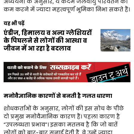
अध्ययनों के अनुसार, ये कदम जलवायु परिवर्तन को
कम करने में ज्यादा महत्वपूर्ण भूमिका निभा सकते हैं।
यह भी पढ़ें
एंडीज, हिमालय व अन्य ग्लेशियरों
के पिघलने से लोगों की आस्था व
जीवन में आ रहा है बदलाव
मनोवैज्ञानिक कारणों से बनती है गलत धारणा
शोधकर्ताओं के अनुसार, लोगों की इस सोच के पीछे
दो प्रमुख मनोवैज्ञानिक कारण हैं। पहला कारण है
“उपलब्धता प्रभाव”। इसका मतलब है कि जो बातें
लोगों को बार-बार सुनाई देती हैं, वे उन्हें ज्यादा