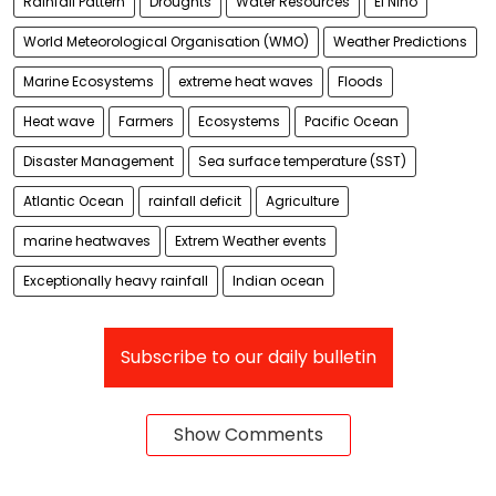
Rainfall Pattern
Droughts
Water Resources
El Nino
World Meteorological Organisation (WMO)
Weather Predictions
Marine Ecosystems
extreme heat waves
Floods
Heat wave
Farmers
Ecosystems
Pacific Ocean
Disaster Management
Sea surface temperature (SST)
Atlantic Ocean
rainfall deficit
Agriculture
marine heatwaves
Extrem Weather events
Exceptionally heavy rainfall
Indian ocean
Subscribe to our daily bulletin
Show Comments