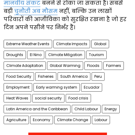
मानवीय संकट
बनने से रोका जा सकता है। सबसे
बड़ी
चुनौती अब मौसम
नहीं, बल्कि उन लाखों
परिवारों की आजीविका को सुरक्षित रखना है जो हर
दिन अपने पसीने पर निर्भर हैं।
Extreme Weather Events
Climate Impacts
Global
Droughts
El Nino
Climate Mitigation
Tourism
Climate Adaptation
Global Warming
Floods
Farmers
Food Security
Fisheries
South America
Peru
Employment
Early warming system
Ecuador
Heat Waves
social security
Food crisis
Latin America and the Caribbean
Child Labour
Energy
Agriculture
Economy
Climate Change
Labour