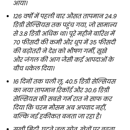
आया।
126 वर्षों में पहली बार औसत तापमान 24.9
डिग्री सेल्सियस तक पहुंच गया, जो सामान्य
से 3.8 डिग्री अधिक था। पूरे महीने बारिश में
70 फीसदी की कमी और धूप में 35 फीसदी
की बढ़ोतरी ने देश को भीषण गर्मी, सूखे
और जंगल की आग जैसी कई आपदाओं के
बीच धकेल दिया।
16 दिनों तक चली लू, 40.5 डिग्री सेल्सियस
का नया तापमान रिकॉर्ड और 30.6 डिग्री
सेल्सियस की सबसे गर्म रात ने साफ कर
दिया कि चरम मौसम अब अपवाद नहीं,
बल्कि नई हकीकत बनता जा रहा है।
सूखी मिट्टी, घटते जल स्रोत, खेतों पर बढ़ता