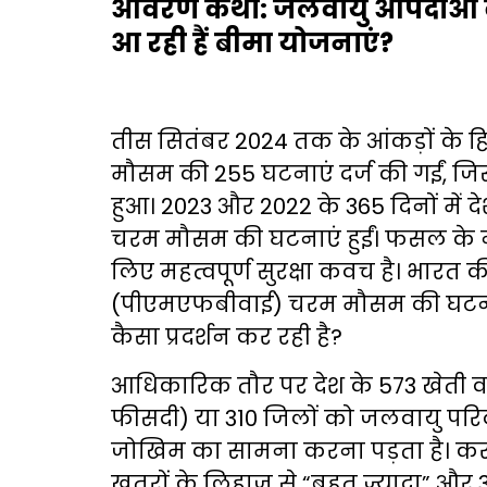
आवरण कथा: जलवायु आपदाओं के
आ रही हैं बीमा योजनाएं?
तीस सितंबर 2024 तक के आंकड़ों के हिस
मौसम की 255 घटनाएं दर्ज की गईं, जिस
हुआ। 2023 और 2022 के 365 दिनों में देश
चरम मौसम की घटनाएं हुईं। फसल के न
लिए महत्वपूर्ण सुरक्षा कवच है। भारत क
(पीएमएफबीवाई) चरम मौसम की घटनाओ
कैसा प्रदर्शन कर रही है?
आधिकारिक तौर पर देश के 573 खेती वाल
फीसदी) या 310 जिलों को जलवायु परिवर
जोखिम का सामना करना पड़ता है। करी
खतरों के लिहाज से “बहुत ज्यादा” और