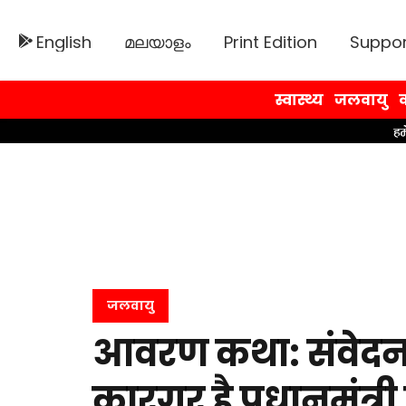
English
മലയാളം
Print Edition
Suppor
स्वास्थ्य
जलवायु
व
जलवायु
आवरण कथा: संवेदन
कारगर है प्रधानमंत