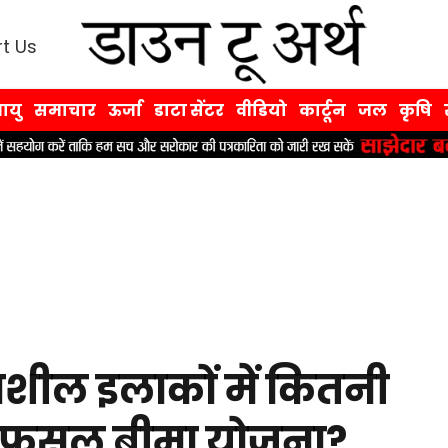
t Us
ायु
समाचार
ऊर्जा
डाटा सेंटर
वीडियो
कार्टून
जल
कृषि
शील इलाकों में कितनी
्री फसल बीमा योजना?