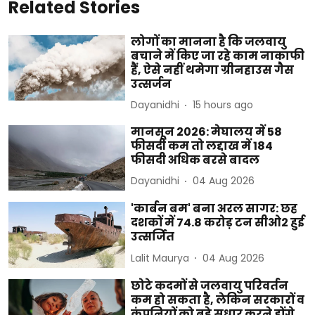
Related Stories
लोगों का मानना है कि जलवायु
बचाने में किए जा रहे काम नाकाफी
हैं, ऐसे नहीं थमेगा ग्रीनहाउस गैस
उत्सर्जन
Dayanidhi
15 hours ago
मानसून 2026: मेघालय में 58
फीसदी कम तो लद्दाख में 184
फीसदी अधिक बरसे बादल
Dayanidhi
04 Aug 2026
'कार्बन बम' बना अरल सागर: छह
दशकों में 74.8 करोड़ टन सीओ2 हुई
उत्सर्जित
Lalit Maurya
04 Aug 2026
छोटे कदमों से जलवायु परिवर्तन
कम हो सकता है, लेकिन सरकारों व
कंपनियों को बड़े सुधार करने होंगे