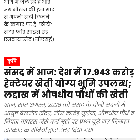
कृषि
संसद में आज: देश में 17.943 करोड़
हेक्टेयर खेती योग्य भूमि उपलब्ध;
लद्दाख में औषधीय पौधों की खेती
आज, सात अगस्त, 2026 को संसद के दोनों सदनों में
आयुष वेलनेस सेंटर, नीम कोटेड यूरिया, औषधीय पौधें व
निपाह वायरस जैसे कई मुद्दों पर प्रश्न पूछे गए जिनका
सरकार के मंत्रियों द्वारा उत्तर दिया गया