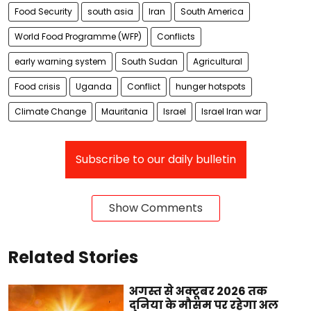
Food Security
south asia
Iran
South America
World Food Programme (WFP)
Conflicts
early warning system
South Sudan
Agricultural
Food crisis
Uganda
Conflict
hunger hotspots
Climate Change
Mauritania
Israel
Israel Iran war
Subscribe to our daily bulletin
Show Comments
Related Stories
अगस्त से अक्टूबर 2026 तक
दुनिया के मौसम पर रहेगा अल