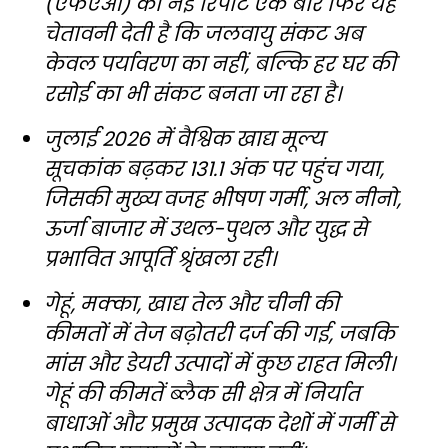
(एफएओ) की नई रिपोर्ट एक बार फिर यह
चेतावनी देती है कि जलवायु संकट अब
केवल पर्यावरण का नहीं, बल्कि हर घर की
रसोई का भी संकट बनता जा रहा है।
जुलाई 2026 में वैश्विक खाद्य मूल्य
सूचकांक बढ़कर 131.1 अंक पर पहुंच गया,
जिसकी मुख्य वजह भीषण गर्मी, अल नीनो,
ऊर्जा बाजार में उथल-पुथल और युद्ध से
प्रभावित आपूर्ति श्रृंखला रही।
गेहूं, मक्का, खाद्य तेल और चीनी की
कीमतों में तेज बढ़ोतरी दर्ज की गई, जबकि
मांस और डेयरी उत्पादों में कुछ राहत मिली।
गेहूं की कीमतें ब्लैक सी क्षेत्र में निर्यात
बाधाओं और प्रमुख उत्पादक देशों में गर्मी से